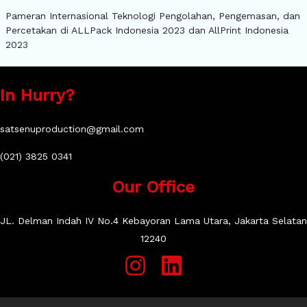
Pameran Internasional Teknologi Pengolahan, Pengemasan, dan
Percetakan di ALLPack Indonesia 2023 dan AllPrint Indonesia
2023
In Hurry?
satsenuproduction@gmail.com
(021) 3825 0341
Our Office
JL. Delman Indah IV No.4 Kebayoran Lama Utara, Jakarta Selatan
12240